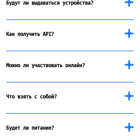
Обед
Будут ли выдаваться устройства?
В течение дня — менторские сессии
и консультации
Ужин
Как получить API?
Ночь — можно остаться в офисе, будут условия
для ночёвки
Можно ли участвовать онлайн?
Завтрак
Демо-питчи проектов
Что взять с собой?
Объявление победителей и завершение
Будет ли питание?